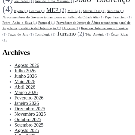
Joe_Biden
(1)
José_de_Lima_Massano
(1)
(4)
MEP
(2)
Kyoto
(1)
Lenovo
(1)
MPLA
(1)
Márcia_Dias
(1)
Naruhito
(1)
Novos membros do Governo tomam posse no Palácio da Cidade Alta
(1)
Papa_Francisco
(1)
Pedro_Adão_e_Silva
(1)
Portugal
(1)
Provedores de Justiça de África reconhecem papel de
Angola na presidência da Organização
(1)
Quiçama
(1)
Reservas_Internacionais_Líquidas
Turismo
(2)
(1)
Taxas_de_Juro
(1)
Tecnologia
(1)
Téte_António
(1)
Óscar_Ribas
(1)
Archives
Agosto 2026
Julho 2026
Junho 2026
Maio 2026
Abril 2026
Março 2026
Fevereiro 2026
Janeiro 2026
Dezembro 2025
Novembro 2025
Outubro 2025
Setembro 2025
Agosto 2025