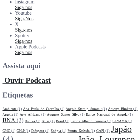
Instagram
Siga-nos
Youtube
Siga-Nos
X
Siga-nos
Spotify
Siga-nos
Apple Podcasts
Siga-nos
Assista aqui
Ouvir Podcast
Etiquetas
Ambiente
(1)
Ana_Paula_de_Carvalho
(1)
Angola_Startup_Summit
(1)
Antony_Blinken
(1)
Argélia
(1)
Arte_Africana
(1)
Augusto_Santos_Silva
(1)
Banco_Nacional_de_Angola
(1)
BNA
(2)
Bodiva
(1)
Bolsa
(1)
Brasil
(1)
Carlos_Alberto_Fonseca
(1)
CEVAMA
(1)
Japão
CMC
(1)
CPLP
(1)
Diáspora
(1)
Etiópia
(1)
Fumio_Kishida
(1)
GAFI
(1)
(4)
João_Lourenço