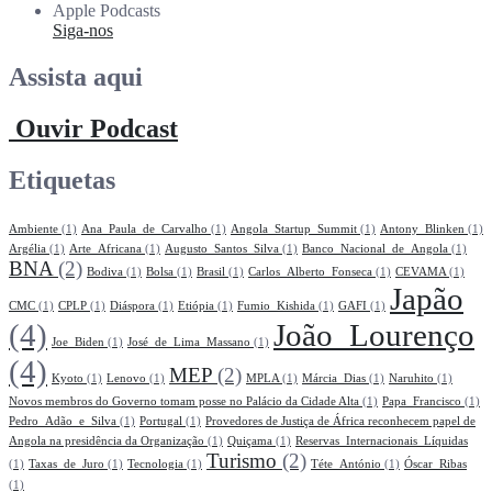
Apple Podcasts
Siga-nos
Assista aqui
Ouvir Podcast
Etiquetas
Ambiente
(1)
Ana_Paula_de_Carvalho
(1)
Angola_Startup_Summit
(1)
Antony_Blinken
(1)
Argélia
(1)
Arte_Africana
(1)
Augusto_Santos_Silva
(1)
Banco_Nacional_de_Angola
(1)
BNA
(2)
Bodiva
(1)
Bolsa
(1)
Brasil
(1)
Carlos_Alberto_Fonseca
(1)
CEVAMA
(1)
Japão
CMC
(1)
CPLP
(1)
Diáspora
(1)
Etiópia
(1)
Fumio_Kishida
(1)
GAFI
(1)
(4)
João_Lourenço
Joe_Biden
(1)
José_de_Lima_Massano
(1)
(4)
MEP
(2)
Kyoto
(1)
Lenovo
(1)
MPLA
(1)
Márcia_Dias
(1)
Naruhito
(1)
Novos membros do Governo tomam posse no Palácio da Cidade Alta
(1)
Papa_Francisco
(1)
Pedro_Adão_e_Silva
(1)
Portugal
(1)
Provedores de Justiça de África reconhecem papel de
Angola na presidência da Organização
(1)
Quiçama
(1)
Reservas_Internacionais_Líquidas
Turismo
(2)
(1)
Taxas_de_Juro
(1)
Tecnologia
(1)
Téte_António
(1)
Óscar_Ribas
(1)