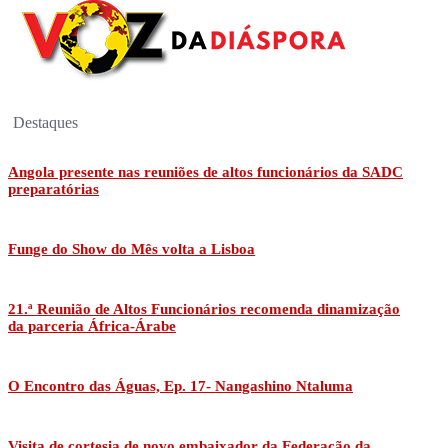
Destaques
Angola presente nas reuniões de altos funcionários da SADC
preparatórias
Funge do Show do Mês volta a Lisboa
21.ª Reunião de Altos Funcionários recomenda dinamização
da parceria África-Árabe
O Encontro das Águas, Ep. 17- Nangashino Ntaluma
Visita de cortesia de novo embaixador da Federação da