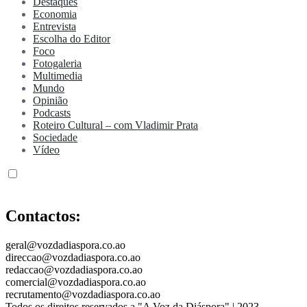
Destaques
Economia
Entrevista
Escolha do Editor
Foco
Fotogaleria
Multimedia
Mundo
Opinião
Podcasts
Roteiro Cultural – com Vladimir Prata
Sociedade
Vídeo
Contactos:
geral@vozdadiaspora.co.ao
direccao@vozdadiaspora.co.ao
redaccao@vozdadiaspora.co.ao
comercial@vozdadiaspora.co.ao
recrutamento@vozdadiaspora.co.ao
Todos os direitos reservados a "A Voz da Diáspora" | 2023