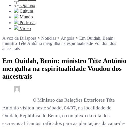
Opinião
Cultura
Mundo
Podcasts
Vídeo
A voz da Diáspora
>
Notícias
>
Angola
>
Em Ouidah, Benin:
ministro Téte António mergulha na espiritualidade Voudou dos
ancestrais
Em Ouidah, Benin: ministro Téte António
mergulha na espiritualidade Voudou dos
ancestrais
0
5 min read
rdl /
1 mês
O Ministro das Relações Exteriores Téte
António visitou neste sábado, 04/07, na localidade de
Ouidah, República do Benin, o complexo da rota dos
escravos africanos traficados para as plantações da cana-de-