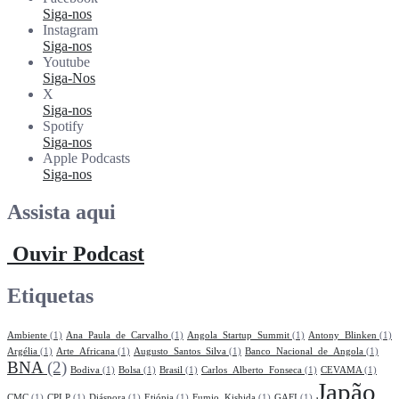
Siga-nos
Instagram
Siga-nos
Youtube
Siga-Nos
X
Siga-nos
Spotify
Siga-nos
Apple Podcasts
Siga-nos
Assista aqui
Ouvir Podcast
Etiquetas
Ambiente
(1)
Ana_Paula_de_Carvalho
(1)
Angola_Startup_Summit
(1)
Antony_Blinken
(1)
Argélia
(1)
Arte_Africana
(1)
Augusto_Santos_Silva
(1)
Banco_Nacional_de_Angola
(1)
BNA
(2)
Bodiva
(1)
Bolsa
(1)
Brasil
(1)
Carlos_Alberto_Fonseca
(1)
CEVAMA
(1)
Japão
CMC
(1)
CPLP
(1)
Diáspora
(1)
Etiópia
(1)
Fumio_Kishida
(1)
GAFI
(1)