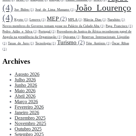
(4)
João_Lourenço
Joe_Biden
(1)
José_de_Lima_Massano
(1)
(4)
MEP
(2)
Kyoto
(1)
Lenovo
(1)
MPLA
(1)
Márcia_Dias
(1)
Naruhito
(1)
Novos membros do Governo tomam posse no Palácio da Cidade Alta
(1)
Papa_Francisco
(1)
Pedro_Adão_e_Silva
(1)
Portugal
(1)
Provedores de Justiça de África reconhecem papel de
Angola na presidência da Organização
(1)
Quiçama
(1)
Reservas_Internacionais_Líquidas
Turismo
(2)
(1)
Taxas_de_Juro
(1)
Tecnologia
(1)
Téte_António
(1)
Óscar_Ribas
(1)
Archives
Agosto 2026
Julho 2026
Junho 2026
Maio 2026
Abril 2026
Março 2026
Fevereiro 2026
Janeiro 2026
Dezembro 2025
Novembro 2025
Outubro 2025
Setembro 2025