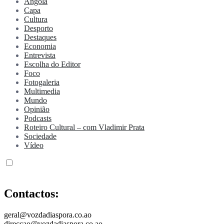
Angola
Capa
Cultura
Desporto
Destaques
Economia
Entrevista
Escolha do Editor
Foco
Fotogaleria
Multimedia
Mundo
Opinião
Podcasts
Roteiro Cultural – com Vladimir Prata
Sociedade
Vídeo
Contactos:
geral@vozdadiaspora.co.ao
direccao@vozdadiaspora.co.ao