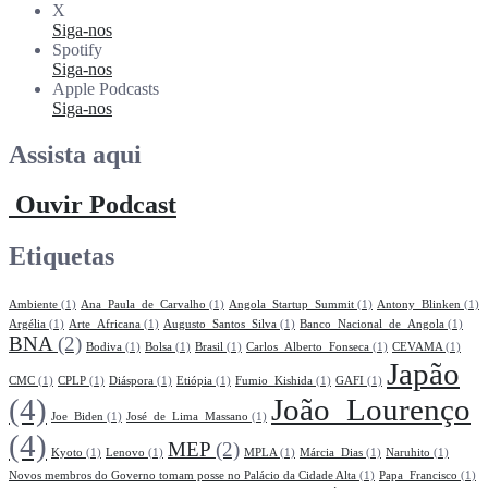
X
Siga-nos
Spotify
Siga-nos
Apple Podcasts
Siga-nos
Assista aqui
Ouvir Podcast
Etiquetas
Ambiente
(1)
Ana_Paula_de_Carvalho
(1)
Angola_Startup_Summit
(1)
Antony_Blinken
(1)
Argélia
(1)
Arte_Africana
(1)
Augusto_Santos_Silva
(1)
Banco_Nacional_de_Angola
(1)
BNA
(2)
Bodiva
(1)
Bolsa
(1)
Brasil
(1)
Carlos_Alberto_Fonseca
(1)
CEVAMA
(1)
Japão
CMC
(1)
CPLP
(1)
Diáspora
(1)
Etiópia
(1)
Fumio_Kishida
(1)
GAFI
(1)
(4)
João_Lourenço
Joe_Biden
(1)
José_de_Lima_Massano
(1)
(4)
MEP
(2)
Kyoto
(1)
Lenovo
(1)
MPLA
(1)
Márcia_Dias
(1)
Naruhito
(1)
Novos membros do Governo tomam posse no Palácio da Cidade Alta
(1)
Papa_Francisco
(1)