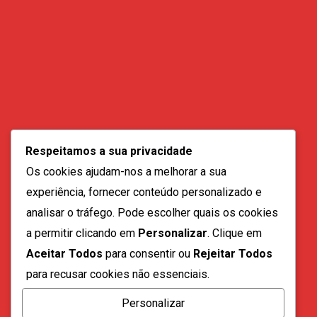
Contactos:
geral@vozdadiaspora.co.ao
Respeitamos a sua privacidade
direccao@vozdadiaspora.co.ao
Os cookies ajudam-nos a melhorar a sua
redaccao@vozdadiaspora.co.ao
experiência, fornecer conteúdo personalizado e
comercial@vozdadiaspora.co.ao
analisar o tráfego. Pode escolher quais os cookies
recrutamento@vozdadiaspora.co.ao
a permitir clicando em
Personalizar
. Clique em
Aceitar Todos
para consentir ou
Rejeitar Todos
para recusar cookies não essenciais.
Personalizar