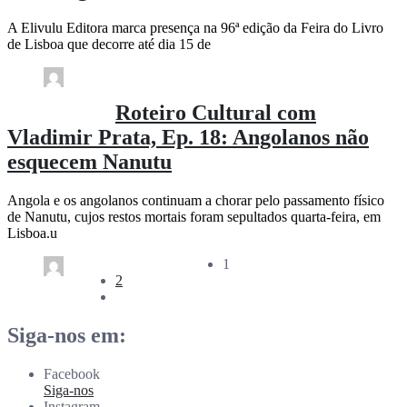
A Elivulu Editora marca presença na 96ª edição da Feira do Livro
de Lisboa que decorre até dia 15 de
Comment (0)
(288)
rdl / 2 meses
Roteiro Cultural com
Vladimir Prata, Ep. 18: Angolanos não
esquecem Nanutu
Angola e os angolanos continuam a chorar pelo passamento físico
de Nanutu, cujos restos mortais foram sepultados quarta-feira, em
Lisboa.u
Comment (0)
(240)
1
2
rdl / 3 meses
Siga-nos em:
Facebook
Siga-nos
Instagram