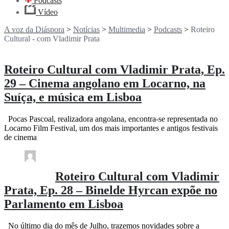
Podcasts
Vídeo
A voz da Diáspora
>
Notícias
>
Multimedia
>
Podcasts
>
Roteiro
Cultural - com Vladimir Prata
Roteiro Cultural com Vladimir Prata, Ep.
29 – Cinema angolano em Locarno, na
Suíça, e música em Lisboa
Pocas Pascoal, realizadora angolana, encontra-se representada no
Locarno Film Festival, um dos mais importantes e antigos festivais
de cinema
Comment (0)
(34)
rdl / 1 dia
Roteiro Cultural com Vladimir
Prata, Ep. 28 – Binelde Hyrcan expõe no
Parlamento em Lisboa
No último dia do mês de Julho, trazemos novidades sobre a