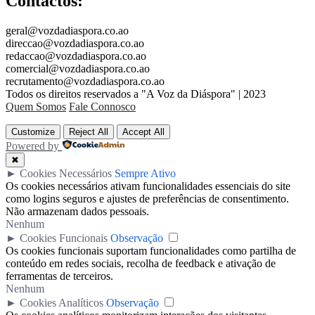
Contactos:
geral@vozdadiaspora.co.ao
direccao@vozdadiaspora.co.ao
redaccao@vozdadiaspora.co.ao
comercial@vozdadiaspora.co.ao
recrutamento@vozdadiaspora.co.ao
Todos os direitos reservados a "A Voz da Diáspora" | 2023
Quem Somos
Fale Connosco
Customize
Reject All
Accept All
Powered by
✖
►
Cookies Necessários
Sempre Ativo
Os cookies necessários ativam funcionalidades essenciais do site
como logins seguros e ajustes de preferências de consentimento.
Não armazenam dados pessoais.
Nenhum
►
Cookies Funcionais
Observação
Os cookies funcionais suportam funcionalidades como partilha de
conteúdo em redes sociais, recolha de feedback e ativação de
ferramentas de terceiros.
Nenhum
►
Cookies Analíticos
Observação