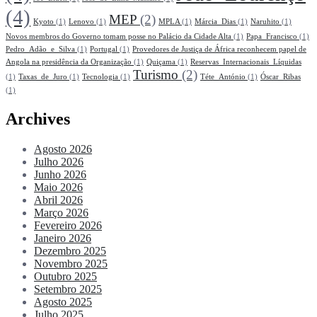
(4)
MEP
(2)
Kyoto
(1)
Lenovo
(1)
MPLA
(1)
Márcia_Dias
(1)
Naruhito
(1)
Novos membros do Governo tomam posse no Palácio da Cidade Alta
(1)
Papa_Francisco
(1)
Pedro_Adão_e_Silva
(1)
Portugal
(1)
Provedores de Justiça de África reconhecem papel de
Angola na presidência da Organização
(1)
Quiçama
(1)
Reservas_Internacionais_Líquidas
Turismo
(2)
(1)
Taxas_de_Juro
(1)
Tecnologia
(1)
Téte_António
(1)
Óscar_Ribas
(1)
Archives
Agosto 2026
Julho 2026
Junho 2026
Maio 2026
Abril 2026
Março 2026
Fevereiro 2026
Janeiro 2026
Dezembro 2025
Novembro 2025
Outubro 2025
Setembro 2025
Agosto 2025
Julho 2025