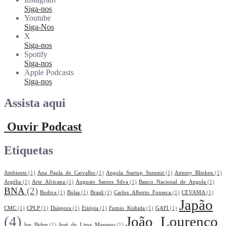
Siga-nos
Youtube
Siga-Nos
X
Siga-nos
Spotify
Siga-nos
Apple Podcasts
Siga-nos
Assista aqui
Ouvir Podcast
Etiquetas
Ambiente
(1)
Ana_Paula_de_Carvalho
(1)
Angola_Startup_Summit
(1)
Antony_Blinken
(1)
Argélia
(1)
Arte_Africana
(1)
Augusto_Santos_Silva
(1)
Banco_Nacional_de_Angola
(1)
BNA
(2)
Bodiva
(1)
Bolsa
(1)
Brasil
(1)
Carlos_Alberto_Fonseca
(1)
CEVAMA
(1)
Japão
CMC
(1)
CPLP
(1)
Diáspora
(1)
Etiópia
(1)
Fumio_Kishida
(1)
GAFI
(1)
(4)
João_Lourenço
Joe_Biden
(1)
José_de_Lima_Massano
(1)