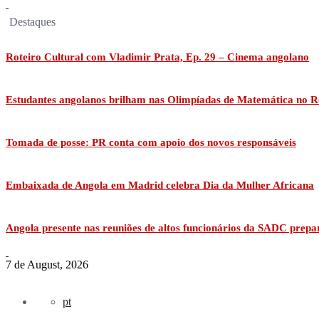
Destaques
Roteiro Cultural com Vladimir Prata, Ep. 29 – Cinema angolano
Estudantes angolanos brilham nas Olimpíadas de Matemática no R
Tomada de posse: PR conta com apoio dos novos responsáveis
Embaixada de Angola em Madrid celebra Dia da Mulher Africana
Angola presente nas reuniões de altos funcionários da SADC prepa
7 de August, 2026
pt