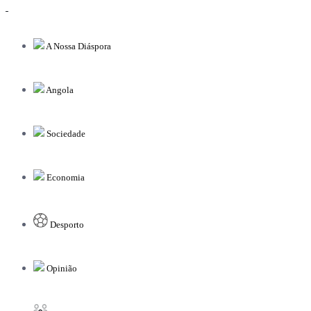
A Nossa Diáspora
Angola
Sociedade
Economia
Desporto
Opinião