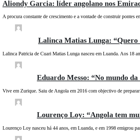
Aliondy Garcia: líder angolano nos Emirad
A procura constante de crescimento e a vontade de construir pontes e
Comment (0)
(1.35K)
. / 10 meses
Lalinca Matias Lunga: “Quero 
Lalinca Patricia de Cuari Matias Lunga nasceu em Luanda. Aos 18 ano
Comment (0)
(1.59K)
rdl / 3 anos
Eduardo Messo: “No mundo da ar
Vive em Zurique. Saiu de Angola em 2016 com objectivo de preparar
Comment (0)
(1.17K)
rdl / 3 anos
Lourenço Loy: “Angola tem mui
Lourenço Loy nasceu há 44 anos, em Luanda, e em 1998 emigrou para
Comment (0)
(709)