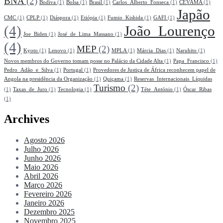
BNA
(2)
Bodiva
(1)
Bolsa
(1)
Brasil
(1)
Carlos_Alberto_Fonseca
(1)
CEVAMA
(1)
Japão
CMC
(1)
CPLP
(1)
Diáspora
(1)
Etiópia
(1)
Fumio_Kishida
(1)
GAFI
(1)
(4)
João_Lourenço
Joe_Biden
(1)
José_de_Lima_Massano
(1)
(4)
MEP
(2)
Kyoto
(1)
Lenovo
(1)
MPLA
(1)
Márcia_Dias
(1)
Naruhito
(1)
Novos membros do Governo tomam posse no Palácio da Cidade Alta
(1)
Papa_Francisco
(1)
Pedro_Adão_e_Silva
(1)
Portugal
(1)
Provedores de Justiça de África reconhecem papel de
Angola na presidência da Organização
(1)
Quiçama
(1)
Reservas_Internacionais_Líquidas
Turismo
(2)
(1)
Taxas_de_Juro
(1)
Tecnologia
(1)
Téte_António
(1)
Óscar_Ribas
(1)
Archives
Agosto 2026
Julho 2026
Junho 2026
Maio 2026
Abril 2026
Março 2026
Fevereiro 2026
Janeiro 2026
Dezembro 2025
Novembro 2025