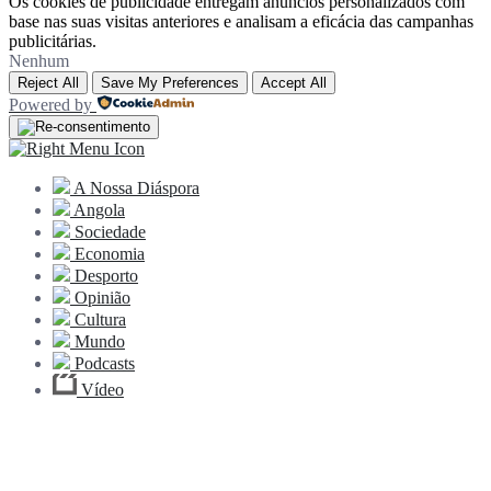
Os cookies de publicidade entregam anúncios personalizados com
base nas suas visitas anteriores e analisam a eficácia das campanhas
publicitárias.
Nenhum
Reject All
Save My Preferences
Accept All
Powered by
A Nossa Diáspora
Angola
Sociedade
Economia
Desporto
Opinião
Cultura
Mundo
Podcasts
Vídeo