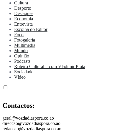
Cultura
Desporto
Destaques
Economia
Entrevista
Escolha do Editor
Foco
Fotogaleria
Multimedia
Mundo
Opinião
Podcasts
Roteiro Cultural – com Vladimir Prata
Sociedade
Vídeo
Contactos:
geral@vozdadiaspora.co.ao
direccao@vozdadiaspora.co.ao
redaccao@vozdadiaspora.co.ao