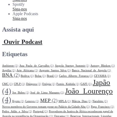
Spotify
Siga-nos
Apple Podcasts
Siga-nos
Assista aqui
Ouvir Podcast
Etiquetas
Ambiente
(1)
Ana_Paula_de_Carvalho
(1)
Angola_Startup_Summit
(1)
Antony_Blinken
(1)
Argélia
(1)
Arte_Africana
(1)
Augusto_Santos_Silva
(1)
Banco_Nacional_de_Angola
(1)
BNA
(2)
Bodiva
(1)
Bolsa
(1)
Brasil
(1)
Carlos_Alberto_Fonseca
(1)
CEVAMA
(1)
Japão
CMC
(1)
CPLP
(1)
Diáspora
(1)
Etiópia
(1)
Fumio_Kishida
(1)
GAFI
(1)
(4)
João_Lourenço
Joe_Biden
(1)
José_de_Lima_Massano
(1)
(4)
MEP
(2)
Kyoto
(1)
Lenovo
(1)
MPLA
(1)
Márcia_Dias
(1)
Naruhito
(1)
Novos membros do Governo tomam posse no Palácio da Cidade Alta
(1)
Papa_Francisco
(1)
Pedro_Adão_e_Silva
(1)
Portugal
(1)
Provedores de Justiça de África reconhecem papel de
Angola na presidência da Organização
(1)
Quiçama
(1)
Reservas_Internacionais_Líquidas