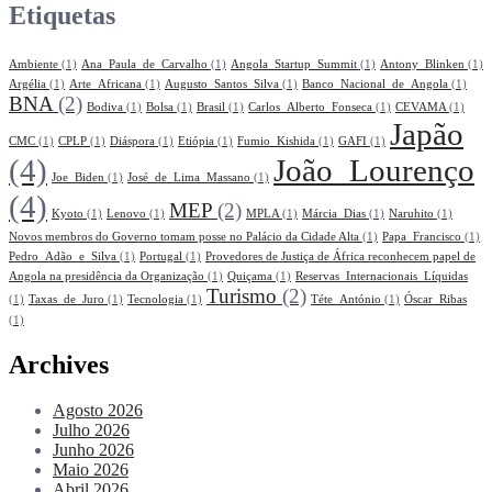
Etiquetas
Ambiente
(1)
Ana_Paula_de_Carvalho
(1)
Angola_Startup_Summit
(1)
Antony_Blinken
(1)
Argélia
(1)
Arte_Africana
(1)
Augusto_Santos_Silva
(1)
Banco_Nacional_de_Angola
(1)
BNA
(2)
Bodiva
(1)
Bolsa
(1)
Brasil
(1)
Carlos_Alberto_Fonseca
(1)
CEVAMA
(1)
Japão
CMC
(1)
CPLP
(1)
Diáspora
(1)
Etiópia
(1)
Fumio_Kishida
(1)
GAFI
(1)
(4)
João_Lourenço
Joe_Biden
(1)
José_de_Lima_Massano
(1)
(4)
MEP
(2)
Kyoto
(1)
Lenovo
(1)
MPLA
(1)
Márcia_Dias
(1)
Naruhito
(1)
Novos membros do Governo tomam posse no Palácio da Cidade Alta
(1)
Papa_Francisco
(1)
Pedro_Adão_e_Silva
(1)
Portugal
(1)
Provedores de Justiça de África reconhecem papel de
Angola na presidência da Organização
(1)
Quiçama
(1)
Reservas_Internacionais_Líquidas
Turismo
(2)
(1)
Taxas_de_Juro
(1)
Tecnologia
(1)
Téte_António
(1)
Óscar_Ribas
(1)
Archives
Agosto 2026
Julho 2026
Junho 2026
Maio 2026
Abril 2026