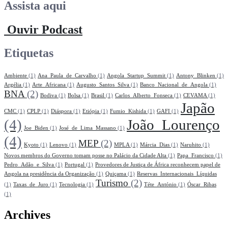
Assista aqui
Ouvir Podcast
Etiquetas
Ambiente
(1)
Ana_Paula_de_Carvalho
(1)
Angola_Startup_Summit
(1)
Antony_Blinken
(1)
Argélia
(1)
Arte_Africana
(1)
Augusto_Santos_Silva
(1)
Banco_Nacional_de_Angola
(1)
BNA
(2)
Bodiva
(1)
Bolsa
(1)
Brasil
(1)
Carlos_Alberto_Fonseca
(1)
CEVAMA
(1)
Japão
CMC
(1)
CPLP
(1)
Diáspora
(1)
Etiópia
(1)
Fumio_Kishida
(1)
GAFI
(1)
(4)
João_Lourenço
Joe_Biden
(1)
José_de_Lima_Massano
(1)
(4)
MEP
(2)
Kyoto
(1)
Lenovo
(1)
MPLA
(1)
Márcia_Dias
(1)
Naruhito
(1)
Novos membros do Governo tomam posse no Palácio da Cidade Alta
(1)
Papa_Francisco
(1)
Pedro_Adão_e_Silva
(1)
Portugal
(1)
Provedores de Justiça de África reconhecem papel de
Angola na presidência da Organização
(1)
Quiçama
(1)
Reservas_Internacionais_Líquidas
Turismo
(2)
(1)
Taxas_de_Juro
(1)
Tecnologia
(1)
Téte_António
(1)
Óscar_Ribas
(1)
Archives