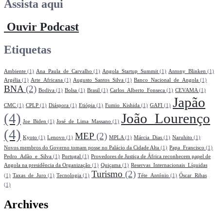
Assista aqui
Ouvir Podcast
Etiquetas
Ambiente
(1)
Ana_Paula_de_Carvalho
(1)
Angola_Startup_Summit
(1)
Antony_Blinken
(1)
Argélia
(1)
Arte_Africana
(1)
Augusto_Santos_Silva
(1)
Banco_Nacional_de_Angola
(1)
BNA
(2)
Bodiva
(1)
Bolsa
(1)
Brasil
(1)
Carlos_Alberto_Fonseca
(1)
CEVAMA
(1)
Japão
CMC
(1)
CPLP
(1)
Diáspora
(1)
Etiópia
(1)
Fumio_Kishida
(1)
GAFI
(1)
(4)
João_Lourenço
Joe_Biden
(1)
José_de_Lima_Massano
(1)
(4)
MEP
(2)
Kyoto
(1)
Lenovo
(1)
MPLA
(1)
Márcia_Dias
(1)
Naruhito
(1)
Novos membros do Governo tomam posse no Palácio da Cidade Alta
(1)
Papa_Francisco
(1)
Pedro_Adão_e_Silva
(1)
Portugal
(1)
Provedores de Justiça de África reconhecem papel de
Angola na presidência da Organização
(1)
Quiçama
(1)
Reservas_Internacionais_Líquidas
Turismo
(2)
(1)
Taxas_de_Juro
(1)
Tecnologia
(1)
Téte_António
(1)
Óscar_Ribas
(1)
Archives