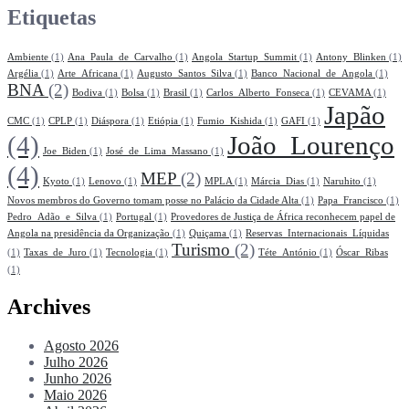
Etiquetas
Ambiente
(1)
Ana_Paula_de_Carvalho
(1)
Angola_Startup_Summit
(1)
Antony_Blinken
(1)
Argélia
(1)
Arte_Africana
(1)
Augusto_Santos_Silva
(1)
Banco_Nacional_de_Angola
(1)
BNA
(2)
Bodiva
(1)
Bolsa
(1)
Brasil
(1)
Carlos_Alberto_Fonseca
(1)
CEVAMA
(1)
Japão
CMC
(1)
CPLP
(1)
Diáspora
(1)
Etiópia
(1)
Fumio_Kishida
(1)
GAFI
(1)
(4)
João_Lourenço
Joe_Biden
(1)
José_de_Lima_Massano
(1)
(4)
MEP
(2)
Kyoto
(1)
Lenovo
(1)
MPLA
(1)
Márcia_Dias
(1)
Naruhito
(1)
Novos membros do Governo tomam posse no Palácio da Cidade Alta
(1)
Papa_Francisco
(1)
Pedro_Adão_e_Silva
(1)
Portugal
(1)
Provedores de Justiça de África reconhecem papel de
Angola na presidência da Organização
(1)
Quiçama
(1)
Reservas_Internacionais_Líquidas
Turismo
(2)
(1)
Taxas_de_Juro
(1)
Tecnologia
(1)
Téte_António
(1)
Óscar_Ribas
(1)
Archives
Agosto 2026
Julho 2026
Junho 2026
Maio 2026