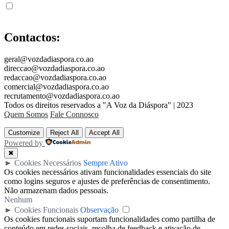
Contactos:
geral@vozdadiaspora.co.ao
direccao@vozdadiaspora.co.ao
redaccao@vozdadiaspora.co.ao
comercial@vozdadiaspora.co.ao
recrutamento@vozdadiaspora.co.ao
Todos os direitos reservados a "A Voz da Diáspora" | 2023
Quem Somos
Fale Connosco
Customize
Reject All
Accept All
Powered by
✖
►
Cookies Necessários
Sempre Ativo
Os cookies necessários ativam funcionalidades essenciais do site
como logins seguros e ajustes de preferências de consentimento.
Não armazenam dados pessoais.
Nenhum
►
Cookies Funcionais
Observação
Os cookies funcionais suportam funcionalidades como partilha de
conteúdo em redes sociais, recolha de feedback e ativação de