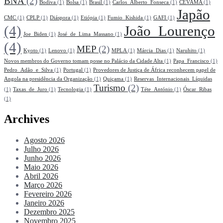
BNA
(2)
Bodiva
(1)
Bolsa
(1)
Brasil
(1)
Carlos_Alberto_Fonseca
(1)
CEVAMA
(1)
Japão
CMC
(1)
CPLP
(1)
Diáspora
(1)
Etiópia
(1)
Fumio_Kishida
(1)
GAFI
(1)
(4)
João_Lourenço
Joe_Biden
(1)
José_de_Lima_Massano
(1)
(4)
MEP
(2)
Kyoto
(1)
Lenovo
(1)
MPLA
(1)
Márcia_Dias
(1)
Naruhito
(1)
Novos membros do Governo tomam posse no Palácio da Cidade Alta
(1)
Papa_Francisco
(1)
Pedro_Adão_e_Silva
(1)
Portugal
(1)
Provedores de Justiça de África reconhecem papel de
Angola na presidência da Organização
(1)
Quiçama
(1)
Reservas_Internacionais_Líquidas
Turismo
(2)
(1)
Taxas_de_Juro
(1)
Tecnologia
(1)
Téte_António
(1)
Óscar_Ribas
(1)
Archives
Agosto 2026
Julho 2026
Junho 2026
Maio 2026
Abril 2026
Março 2026
Fevereiro 2026
Janeiro 2026
Dezembro 2025
Novembro 2025