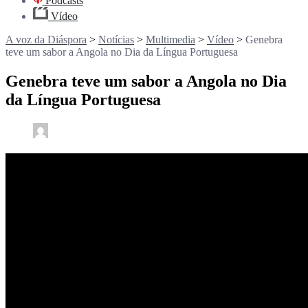
Podcasts
Vídeo
A voz da Diáspora
>
Notícias
>
Multimedia
>
Vídeo
>
Genebra
teve um sabor a Angola no Dia da Língua Portuguesa
Genebra teve um sabor a Angola no Dia
da Língua Portuguesa
0
2 min read
rdl /
3 anos