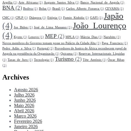
Argélia
(1)
Arte_Africana
(1)
Augusto_Santos_Silva
(1)
Banco_Nacional_de_Angola
(1)
BNA
(2)
Bodiva
(1)
Bolsa
(1)
Brasil
(1)
Carlos_Alberto_Fonseca
(1)
CEVAMA
(1)
Japão
CMC
(1)
CPLP
(1)
Diáspora
(1)
Etiópia
(1)
Fumio_Kishida
(1)
GAFI
(1)
(4)
João_Lourenço
Joe_Biden
(1)
José_de_Lima_Massano
(1)
(4)
MEP
(2)
Kyoto
(1)
Lenovo
(1)
MPLA
(1)
Márcia_Dias
(1)
Naruhito
(1)
Novos membros do Governo tomam posse no Palácio da Cidade Alta
(1)
Papa_Francisco
(1)
Pedro_Adão_e_Silva
(1)
Portugal
(1)
Provedores de Justiça de África reconhecem papel de
Angola na presidência da Organização
(1)
Quiçama
(1)
Reservas_Internacionais_Líquidas
Turismo
(2)
(1)
Taxas_de_Juro
(1)
Tecnologia
(1)
Téte_António
(1)
Óscar_Ribas
(1)
Archives
Agosto 2026
Julho 2026
Junho 2026
Maio 2026
Abril 2026
Março 2026
Fevereiro 2026
Janeiro 2026