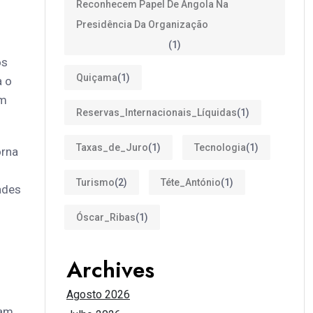
Reconhecem Papel De Angola Na
Presidência Da Organização
(1)
os
Quiçama
(1)
a o
em
Reservas_Internacionais_Líquidas
(1)
Taxas_de_Juro
(1)
Tecnologia
(1)
orna
Turismo
(2)
Téte_António
(1)
ades
Óscar_Ribas
(1)
Archives
Agosto 2026
sam