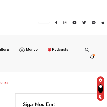
ortesia de novo embaixador da Federação da Rússia
ltura
Mundo
Podcasts
genas
Siga-Nos Em: