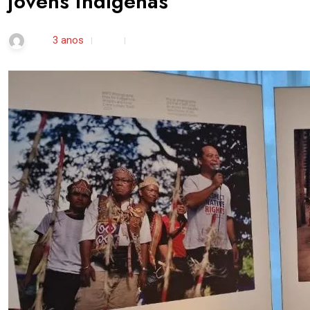
jovens indígenas
rdl /
3 anos
0
4 min read