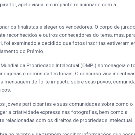
spirador, apelo visual e o impacto relacionado com a
onar os finalistas e eleger os vencedores. O corpo de jurad
ente reconhecidos e outros conhecedores do tema, mas, par
 foi examinado e decidido que fotos inscritas estiveram 
ulamento do Prémio.
 Mundial da Propriedade Intelectual (OMPI) homenageia e t
indígenas e comunidades locais. O concurso visa incentivar
 uma mensagem de forte impacto sobre seus povos, comunid
ficos.
os jovens participantes e suas comunidades sobre como o
teger a criatividade expressa nas fotografias, bem como a
e relacionadas com os direitos de propriedade intelectual.
bra no evento visa também recolher informações que pos