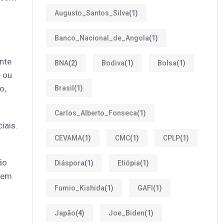
Augusto_Santos_Silva
(1)
Banco_Nacional_de_Angola
(1)
nte
BNA
(2)
Bodiva
(1)
Bolsa
(1)
e ou
o,
Brasil
(1)
Carlos_Alberto_Fonseca
(1)
iais.
CEVAMA
(1)
CMC
(1)
CPLP
(1)
ão
Diáspora
(1)
Etiópia
(1)
a em
Fumio_Kishida
(1)
GAFI
(1)
Japão
(4)
Joe_Biden
(1)