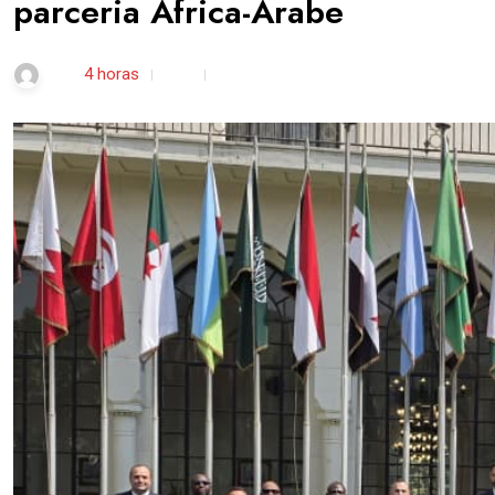
parceria África-Árabe
rdl /
4 horas
0
4 min read