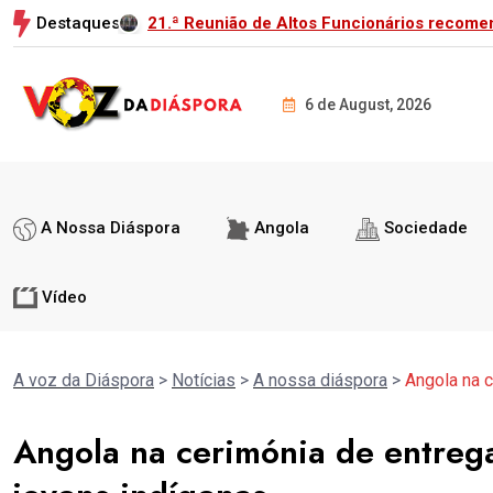
Destaques
ica-Árabe
O Encontro das Águas, Ep. 17- Nangashino 
6 de August, 2026
A Nossa Diáspora
Angola
Sociedade
Vídeo
A voz da Diáspora
>
Notícias
>
A nossa diáspora
>
Angola na c
Angola na cerimónia de entrega