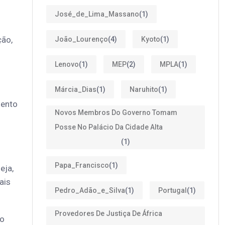
José_de_Lima_Massano
(1)
ção,
João_Lourenço
(4)
Kyoto
(1)
Lenovo
(1)
MEP
(2)
MPLA
(1)
Márcia_Dias
(1)
Naruhito
(1)
mento
Novos Membros Do Governo Tomam
Posse No Palácio Da Cidade Alta
(1)
Papa_Francisco
(1)
eja,
ais
Pedro_Adão_e_Silva
(1)
Portugal
(1)
Provedores De Justiça De África
ão