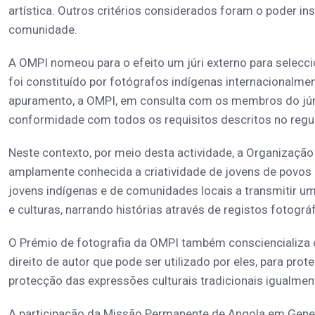
artística. Outros critérios considerados foram o poder in
comunidade.
A OMPI nomeou para o efeito um júri externo para selecci
foi constituído por fotógrafos indígenas internacionalm
apuramento, a OMPI, em consulta com os membros do júri,
conformidade com todos os requisitos descritos no reg
Neste contexto, por meio desta actividade, a Organização
amplamente conhecida a criatividade de jovens de povos 
jovens indígenas e de comunidades locais a transmitir
e culturas, narrando histórias através de registos fotográ
O Prémio de fotografia da OMPI também consciencializa 
direito de autor que pode ser utilizado por eles, para pro
protecção das expressões culturais tradicionais igualment
A participação da Missão Permanente de Angola em Gene