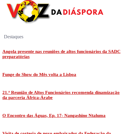
Destaques
Angola presente nas reuniões de altos funcionários da SADC
preparatórias
Funge do Show do Mês volta a Lisboa
21.ª Reunião de Altos Funcionários recomenda dinamização
da parceria África-Árabe
O Encontro das Águas, Ep. 17- Nangashino Ntaluma
Visita de cortesia de novo embaixador da Federação da