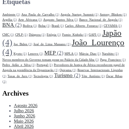
Etiquetas
Ambiente
(1)
Ana_Paula_de_Carvalho
(1)
Angola_Startup_Summit
(1)
Antony_Blinken
(1)
Argélia
(1)
Arte_Africana
(1)
Augusto_Santos_Silva
(1)
Banco_Nacional_de_Angola
(1)
BNA
(2)
Bodiva
(1)
Bolsa
(1)
Brasil
(1)
Carlos_Alberto_Fonseca
(1)
CEVAMA
(1)
Japão
CMC
(1)
CPLP
(1)
Diáspora
(1)
Etiópia
(1)
Fumio_Kishida
(1)
GAFI
(1)
(4)
João_Lourenço
Joe_Biden
(1)
José_de_Lima_Massano
(1)
(4)
MEP
(2)
Kyoto
(1)
Lenovo
(1)
MPLA
(1)
Márcia_Dias
(1)
Naruhito
(1)
Novos membros do Governo tomam posse no Palácio da Cidade Alta
(1)
Papa_Francisco
(1)
Pedro_Adão_e_Silva
(1)
Portugal
(1)
Provedores de Justiça de África reconhecem papel de
Angola na presidência da Organização
(1)
Quiçama
(1)
Reservas_Internacionais_Líquidas
Turismo
(2)
(1)
Taxas_de_Juro
(1)
Tecnologia
(1)
Téte_António
(1)
Óscar_Ribas
(1)
Archives
Agosto 2026
Julho 2026
Junho 2026
Maio 2026
Abril 2026