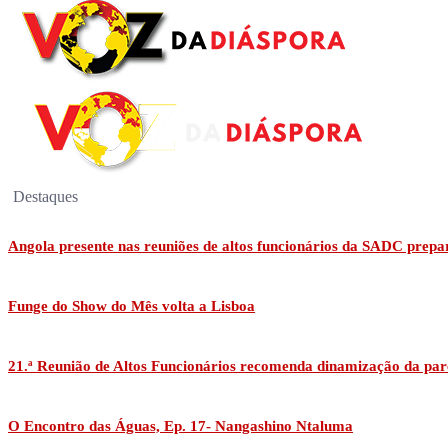
Destaques
Angola presente nas reuniões de altos funcionários da SADC prepa
Funge do Show do Mês volta a Lisboa
21.ª Reunião de Altos Funcionários recomenda dinamização da par
O Encontro das Águas, Ep. 17- Nangashino Ntaluma