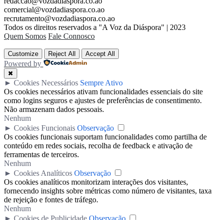
redaccao@vozdadiaspora.co.ao
comercial@vozdadiaspora.co.ao
recrutamento@vozdadiaspora.co.ao
Todos os direitos reservados a "A Voz da Diáspora" | 2023
Quem Somos
Fale Connosco
Customize
Reject All
Accept All
Powered by
✖
►
Cookies Necessários
Sempre Ativo
Os cookies necessários ativam funcionalidades essenciais do site
como logins seguros e ajustes de preferências de consentimento.
Não armazenam dados pessoais.
Nenhum
►
Cookies Funcionais
Observação
Os cookies funcionais suportam funcionalidades como partilha de
conteúdo em redes sociais, recolha de feedback e ativação de
ferramentas de terceiros.
Nenhum
►
Cookies Analíticos
Observação
Os cookies analíticos monitorizam interações dos visitantes,
fornecendo insights sobre métricas como número de visitantes, taxa
de rejeição e fontes de tráfego.
Nenhum
►
Cookies de Publicidade
Observação