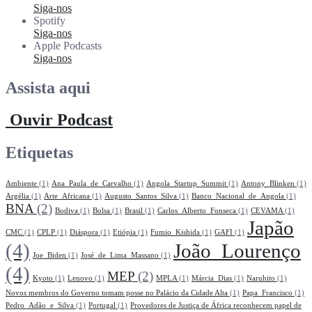
Siga-nos
Spotify
Siga-nos
Apple Podcasts
Siga-nos
Assista aqui
Ouvir Podcast
Etiquetas
Ambiente
(1)
Ana_Paula_de_Carvalho
(1)
Angola_Startup_Summit
(1)
Antony_Blinken
(1)
Argélia
(1)
Arte_Africana
(1)
Augusto_Santos_Silva
(1)
Banco_Nacional_de_Angola
(1)
BNA
(2)
Bodiva
(1)
Bolsa
(1)
Brasil
(1)
Carlos_Alberto_Fonseca
(1)
CEVAMA
(1)
Japão
CMC
(1)
CPLP
(1)
Diáspora
(1)
Etiópia
(1)
Fumio_Kishida
(1)
GAFI
(1)
(4)
João_Lourenço
Joe_Biden
(1)
José_de_Lima_Massano
(1)
(4)
MEP
(2)
Kyoto
(1)
Lenovo
(1)
MPLA
(1)
Márcia_Dias
(1)
Naruhito
(1)
Novos membros do Governo tomam posse no Palácio da Cidade Alta
(1)
Papa_Francisco
(1)
Pedro_Adão_e_Silva
(1)
Portugal
(1)
Provedores de Justiça de África reconhecem papel de