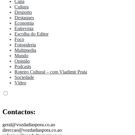
Capa
Cultura
Desporto
Destaques
Economia
Entrevista
Escolha do Editor
Foco
Fotogaleria
Multimedia
Mundo
Opinião
Podcasts
Roteiro Cultural – com Vladimir Prata
Sociedade
Vídeo
Contactos:
geral@vozdadiaspora.co.ao
direccao@vozdadiaspora.co.ao