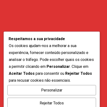
Contactos:
geral@vozdadiaspora.co.ao
Respeitamos a sua privacidade
direccao@vozdadiaspora.co.ao
Os cookies ajudam-nos a melhorar a sua
redaccao@vozdadiaspora.co.ao
experiência, fornecer conteúdo personalizado e
comercial@vozdadiaspora.co.ao
analisar o tráfego. Pode escolher quais os cookies
recrutamento@vozdadiaspora.co.ao
a permitir clicando em
Personalizar
. Clique em
Aceitar Todos
para consentir ou
Rejeitar Todos
para recusar cookies não essenciais.
Personalizar
Todos os direitos reservados a "A Voz da Diáspora" |
Rejeitar Todos
2023