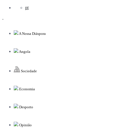
pt
A Nossa Diáspora
Angola
Sociedade
Economia
Desporto
Opinião