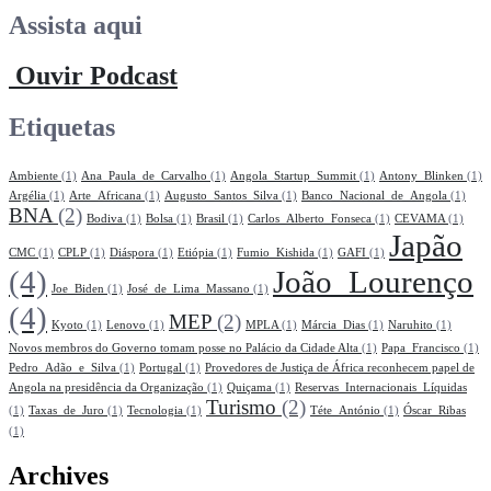
Assista aqui
Ouvir Podcast
Etiquetas
Ambiente
(1)
Ana_Paula_de_Carvalho
(1)
Angola_Startup_Summit
(1)
Antony_Blinken
(1)
Argélia
(1)
Arte_Africana
(1)
Augusto_Santos_Silva
(1)
Banco_Nacional_de_Angola
(1)
BNA
(2)
Bodiva
(1)
Bolsa
(1)
Brasil
(1)
Carlos_Alberto_Fonseca
(1)
CEVAMA
(1)
Japão
CMC
(1)
CPLP
(1)
Diáspora
(1)
Etiópia
(1)
Fumio_Kishida
(1)
GAFI
(1)
(4)
João_Lourenço
Joe_Biden
(1)
José_de_Lima_Massano
(1)
(4)
MEP
(2)
Kyoto
(1)
Lenovo
(1)
MPLA
(1)
Márcia_Dias
(1)
Naruhito
(1)
Novos membros do Governo tomam posse no Palácio da Cidade Alta
(1)
Papa_Francisco
(1)
Pedro_Adão_e_Silva
(1)
Portugal
(1)
Provedores de Justiça de África reconhecem papel de
Angola na presidência da Organização
(1)
Quiçama
(1)
Reservas_Internacionais_Líquidas
Turismo
(2)
(1)
Taxas_de_Juro
(1)
Tecnologia
(1)
Téte_António
(1)
Óscar_Ribas
(1)
Archives