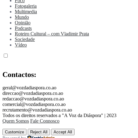
Foco
Fotogaleria
Multimedia
Mundo
Opinião
Podcasts
Roteiro Cultural – com Vladimir Prata
Sociedade
Vídeo
Contactos:
geral@vozdadiaspora.co.ao
direccao@vozdadiaspora.co.ao
redaccao@vozdadiaspora.co.ao
comercial@vozdadiaspora.co.ao
recrutamento@vozdadiaspora.co.ao
Todos os direitos reservados a "A Voz da Diáspora" | 2023
Quem Somos
Fale Connosco
Customize
Reject All
Accept All