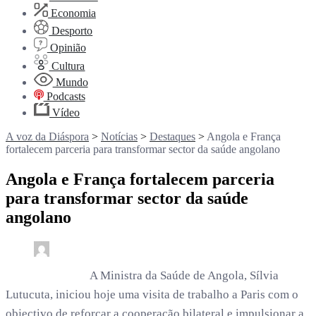
Economia
Desporto
Opinião
Cultura
Mundo
Podcasts
Vídeo
A voz da Diáspora
>
Notícias
>
Destaques
>
Angola e França
fortalecem parceria para transformar sector da saúde angolano
Angola e França fortalecem parceria
para transformar sector da saúde
angolano
0
3 min read
rdl /
8 meses
A Ministra da Saúde de Angola, Sílvia
Lutucuta, iniciou hoje uma visita de trabalho a Paris com o
objectivo de reforçar a cooperação bilateral e impulsionar a