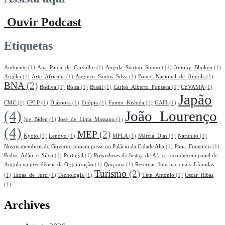
Ouvir Podcast
Etiquetas
Ambiente
(1)
Ana_Paula_de_Carvalho
(1)
Angola_Startup_Summit
(1)
Antony_Blinken
(1)
Argélia
(1)
Arte_Africana
(1)
Augusto_Santos_Silva
(1)
Banco_Nacional_de_Angola
(1)
BNA
(2)
Bodiva
(1)
Bolsa
(1)
Brasil
(1)
Carlos_Alberto_Fonseca
(1)
CEVAMA
(1)
Japão
CMC
(1)
CPLP
(1)
Diáspora
(1)
Etiópia
(1)
Fumio_Kishida
(1)
GAFI
(1)
(4)
João_Lourenço
Joe_Biden
(1)
José_de_Lima_Massano
(1)
(4)
MEP
(2)
Kyoto
(1)
Lenovo
(1)
MPLA
(1)
Márcia_Dias
(1)
Naruhito
(1)
Novos membros do Governo tomam posse no Palácio da Cidade Alta
(1)
Papa_Francisco
(1)
Pedro_Adão_e_Silva
(1)
Portugal
(1)
Provedores de Justiça de África reconhecem papel de
Angola na presidência da Organização
(1)
Quiçama
(1)
Reservas_Internacionais_Líquidas
Turismo
(2)
(1)
Taxas_de_Juro
(1)
Tecnologia
(1)
Téte_António
(1)
Óscar_Ribas
(1)
Archives