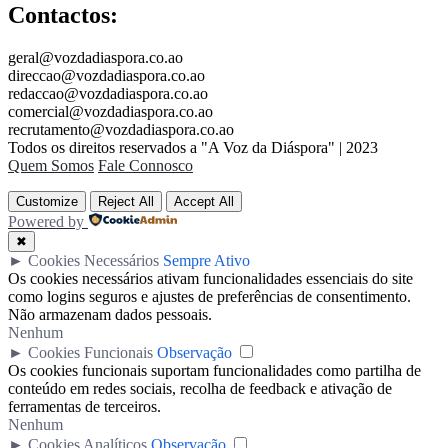
Contactos:
geral@vozdadiaspora.co.ao
direccao@vozdadiaspora.co.ao
redaccao@vozdadiaspora.co.ao
comercial@vozdadiaspora.co.ao
recrutamento@vozdadiaspora.co.ao
Todos os direitos reservados a "A Voz da Diáspora" | 2023
Quem Somos
Fale Connosco
Customize
Reject All
Accept All
Powered by
✖
►
Cookies Necessários
Sempre Ativo
Os cookies necessários ativam funcionalidades essenciais do site
como logins seguros e ajustes de preferências de consentimento.
Não armazenam dados pessoais.
Nenhum
►
Cookies Funcionais
Observação
Os cookies funcionais suportam funcionalidades como partilha de
conteúdo em redes sociais, recolha de feedback e ativação de
ferramentas de terceiros.
Nenhum
►
Cookies Analíticos
Observação