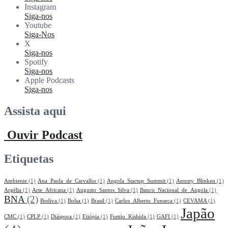
Instagram
Siga-nos
Youtube
Siga-Nos
X
Siga-nos
Spotify
Siga-nos
Apple Podcasts
Siga-nos
Assista aqui
Ouvir Podcast
Etiquetas
Ambiente
(1)
Ana_Paula_de_Carvalho
(1)
Angola_Startup_Summit
(1)
Antony_Blinken
(1)
Argélia
(1)
Arte_Africana
(1)
Augusto_Santos_Silva
(1)
Banco_Nacional_de_Angola
(1)
BNA
(2)
Bodiva
(1)
Bolsa
(1)
Brasil
(1)
Carlos_Alberto_Fonseca
(1)
CEVAMA
(1)
Japão
CMC
(1)
CPLP
(1)
Diáspora
(1)
Etiópia
(1)
Fumio_Kishida
(1)
GAFI
(1)