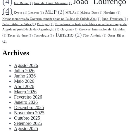
(4)
João_Lourenço
Joe_Biden
(1)
José_de_Lima_Massano
(1)
(4)
MEP
(2)
Kyoto
(1)
Lenovo
(1)
MPLA
(1)
Márcia_Dias
(1)
Naruhito
(1)
Novos membros do Governo tomam posse no Palácio da Cidade Alta
(1)
Papa_Francisco
(1)
Pedro_Adão_e_Silva
(1)
Portugal
(1)
Provedores de Justiça de África reconhecem papel de
Angola na presidência da Organização
(1)
Quiçama
(1)
Reservas_Internacionais_Líquidas
Turismo
(2)
(1)
Taxas_de_Juro
(1)
Tecnologia
(1)
Téte_António
(1)
Óscar_Ribas
(1)
Archives
Agosto 2026
Julho 2026
Junho 2026
Maio 2026
Abril 2026
Março 2026
Fevereiro 2026
Janeiro 2026
Dezembro 2025
Novembro 2025
Outubro 2025
Setembro 2025
Agosto 2025