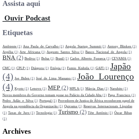
Assista aqui
Ouvir Podcast
Etiquetas
Ambiente
(1)
Ana_Paula_de_Carvalho
(1)
Angola_Startup_Summit
(1)
Antony_Blinken
(1)
Argélia
(1)
Arte_Africana
(1)
Augusto_Santos_Silva
(1)
Banco_Nacional_de_Angola
(1)
BNA
(2)
Bodiva
(1)
Bolsa
(1)
Brasil
(1)
Carlos_Alberto_Fonseca
(1)
CEVAMA
(1)
Japão
CMC
(1)
CPLP
(1)
Diáspora
(1)
Etiópia
(1)
Fumio_Kishida
(1)
GAFI
(1)
(4)
João_Lourenço
Joe_Biden
(1)
José_de_Lima_Massano
(1)
(4)
MEP
(2)
Kyoto
(1)
Lenovo
(1)
MPLA
(1)
Márcia_Dias
(1)
Naruhito
(1)
Novos membros do Governo tomam posse no Palácio da Cidade Alta
(1)
Papa_Francisco
(1)
Pedro_Adão_e_Silva
(1)
Portugal
(1)
Provedores de Justiça de África reconhecem papel de
Angola na presidência da Organização
(1)
Quiçama
(1)
Reservas_Internacionais_Líquidas
Turismo
(2)
(1)
Taxas_de_Juro
(1)
Tecnologia
(1)
Téte_António
(1)
Óscar_Ribas
(1)
Archives