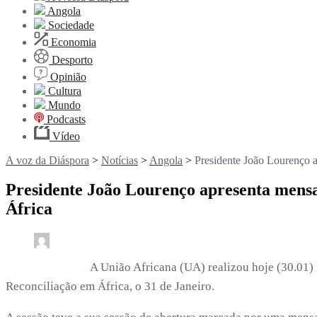
Angola
Sociedade
Economia
Desporto
Opinião
Cultura
Mundo
Podcasts
Vídeo
A voz da Diáspora
>
Notícias
>
Angola
>
Presidente João Lourenço 
Presidente João Lourenço apresenta mensa
África
0
6 min read
rdl /
6 meses
A União Africana (UA) realizou hoje (30.01)
Reconciliação em África, o 31 de Janeiro.