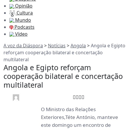
Opinião
Cultura
Mundo
Podcasts
Vídeo
A voz da Diáspora
>
Notícias
>
Angola
>
Angola e Egipto
reforçam cooperação bilateral e concertação
multilateral
Angola e Egipto reforçam
cooperação bilateral e concertação
multilateral
0
3 min read
rdl /
6 meses
O Ministro das Relações
Exteriores,Téte António, manteve
este domingo um encontro de