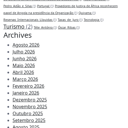
Pedro_Adão_e_Silva
(1)
Portugal
(1)
Provedores de Justiça de África reconhecem
papel de Angola na presidência da Organização
(1)
Quiçama
(1)
Reservas_Internacionais_Líquidas
(1)
Taxas_de_Juro
(1)
Tecnologia
(1)
Turismo
(2)
Téte_António
(1)
Óscar_Ribas
(1)
Archives
Agosto 2026
Julho 2026
Junho 2026
Maio 2026
Abril 2026
Março 2026
Fevereiro 2026
Janeiro 2026
Dezembro 2025
Novembro 2025
Outubro 2025
Setembro 2025
Agosto 2025