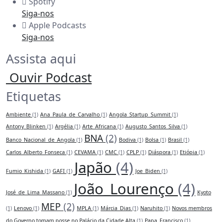
Spotify
Siga-nos
Apple Podcasts
Siga-nos
Assista aqui
Ouvir Podcast
Etiquetas
Ambiente
(1)
Ana_Paula_de_Carvalho
(1)
Angola_Startup_Summit
(1)
Antony_Blinken
(1)
Argélia
(1)
Arte_Africana
(1)
Augusto_Santos_Silva
(1)
BNA
(2)
Banco_Nacional_de_Angola
(1)
Bodiva
(1)
Bolsa
(1)
Brasil
(1)
Carlos_Alberto_Fonseca
(1)
CEVAMA
(1)
CMC
(1)
CPLP
(1)
Diáspora
(1)
Etiópia
(1)
Japão
(4)
Fumio_Kishida
(1)
GAFI
(1)
Joe_Biden
(1)
João_Lourenço
(4)
José_de_Lima_Massano
(1)
Kyoto
MEP
(2)
(1)
Lenovo
(1)
MPLA
(1)
Márcia_Dias
(1)
Naruhito
(1)
Novos membros
do Governo tomam posse no Palácio da Cidade Alta
(1)
Papa_Francisco
(1)