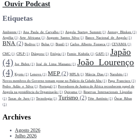
Ouvir Podcast
Etiquetas
Ambiente
(1)
Ana_Paula_de_Carvalho
(1)
Angola_Startup_Summit
(1)
Antony_Blinken
(1)
Argélia
(1)
Arte_Africana
(1)
Augusto_Santos_Silva
(1)
Banco_Nacional_de_Angola
(1)
BNA
(2)
Bodiva
(1)
Bolsa
(1)
Brasil
(1)
Carlos_Alberto_Fonseca
(1)
CEVAMA
(1)
Japão
CMC
(1)
CPLP
(1)
Diáspora
(1)
Etiópia
(1)
Fumio_Kishida
(1)
GAFI
(1)
(4)
João_Lourenço
Joe_Biden
(1)
José_de_Lima_Massano
(1)
(4)
MEP
(2)
Kyoto
(1)
Lenovo
(1)
MPLA
(1)
Márcia_Dias
(1)
Naruhito
(1)
Novos membros do Governo tomam posse no Palácio da Cidade Alta
(1)
Papa_Francisco
(1)
Pedro_Adão_e_Silva
(1)
Portugal
(1)
Provedores de Justiça de África reconhecem papel de
Angola na presidência da Organização
(1)
Quiçama
(1)
Reservas_Internacionais_Líquidas
Turismo
(2)
(1)
Taxas_de_Juro
(1)
Tecnologia
(1)
Téte_António
(1)
Óscar_Ribas
(1)
Archives
Agosto 2026
Julho 2026