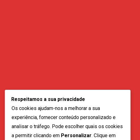
Contactos:
geral@vozdadiaspora.co.ao
Respeitamos a sua privacidade
direccao@vozdadiaspora.co.ao
Os cookies ajudam-nos a melhorar a sua
redaccao@vozdadiaspora.co.ao
experiência, fornecer conteúdo personalizado e
comercial@vozdadiaspora.co.ao
analisar o tráfego. Pode escolher quais os cookies
recrutamento@vozdadiaspora.co.ao
a permitir clicando em
Personalizar
. Clique em