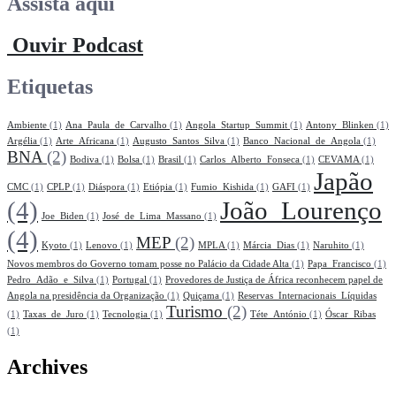
Assista aqui
Ouvir Podcast
Etiquetas
Ambiente
(1)
Ana_Paula_de_Carvalho
(1)
Angola_Startup_Summit
(1)
Antony_Blinken
(1)
Argélia
(1)
Arte_Africana
(1)
Augusto_Santos_Silva
(1)
Banco_Nacional_de_Angola
(1)
BNA
(2)
Bodiva
(1)
Bolsa
(1)
Brasil
(1)
Carlos_Alberto_Fonseca
(1)
CEVAMA
(1)
Japão
CMC
(1)
CPLP
(1)
Diáspora
(1)
Etiópia
(1)
Fumio_Kishida
(1)
GAFI
(1)
(4)
João_Lourenço
Joe_Biden
(1)
José_de_Lima_Massano
(1)
(4)
MEP
(2)
Kyoto
(1)
Lenovo
(1)
MPLA
(1)
Márcia_Dias
(1)
Naruhito
(1)
Novos membros do Governo tomam posse no Palácio da Cidade Alta
(1)
Papa_Francisco
(1)
Pedro_Adão_e_Silva
(1)
Portugal
(1)
Provedores de Justiça de África reconhecem papel de
Angola na presidência da Organização
(1)
Quiçama
(1)
Reservas_Internacionais_Líquidas
Turismo
(2)
(1)
Taxas_de_Juro
(1)
Tecnologia
(1)
Téte_António
(1)
Óscar_Ribas
(1)
Archives