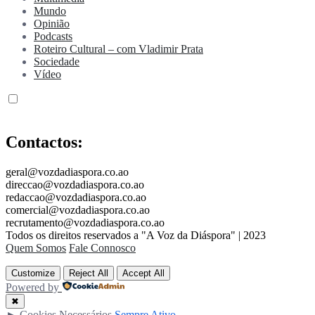
Mundo
Opinião
Podcasts
Roteiro Cultural – com Vladimir Prata
Sociedade
Vídeo
Contactos:
geral@vozdadiaspora.co.ao
direccao@vozdadiaspora.co.ao
redaccao@vozdadiaspora.co.ao
comercial@vozdadiaspora.co.ao
recrutamento@vozdadiaspora.co.ao
Todos os direitos reservados a "A Voz da Diáspora" | 2023
Quem Somos
Fale Connosco
Customize
Reject All
Accept All
Powered by
✖
►
Cookies Necessários
Sempre Ativo