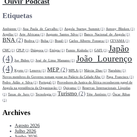
Ouvir Podcast
Etiquetas
Ambiente
(1)
Ana_Paula_de_Carvalho
(1)
Angola_Startup_Summit
(1)
Antony_Blinken
(1)
Argélia
(1)
Arte_Africana
(1)
Augusto_Santos_Silva
(1)
Banco_Nacional_de_Angola
(1)
BNA
(2)
Bodiva
(1)
Bolsa
(1)
Brasil
(1)
Carlos_Alberto_Fonseca
(1)
CEVAMA
(1)
Japão
CMC
(1)
CPLP
(1)
Diáspora
(1)
Etiópia
(1)
Fumio_Kishida
(1)
GAFI
(1)
(4)
João_Lourenço
Joe_Biden
(1)
José_de_Lima_Massano
(1)
(4)
MEP
(2)
Kyoto
(1)
Lenovo
(1)
MPLA
(1)
Márcia_Dias
(1)
Naruhito
(1)
Novos membros do Governo tomam posse no Palácio da Cidade Alta
(1)
Papa_Francisco
(1)
Pedro_Adão_e_Silva
(1)
Portugal
(1)
Provedores de Justiça de África reconhecem papel de
Angola na presidência da Organização
(1)
Quiçama
(1)
Reservas_Internacionais_Líquidas
Turismo
(2)
(1)
Taxas_de_Juro
(1)
Tecnologia
(1)
Téte_António
(1)
Óscar_Ribas
(1)
Archives
Agosto 2026
Julho 2026
Junho 2026