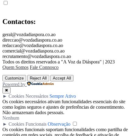
Contactos:
geral@vozdadiaspora.co.ao
direccao@vozdadiaspora.co.ao
redaccao@vozdadiaspora.co.ao
comercial@vozdadiaspora.co.ao
recrutamento@vozdadiaspora.co.ao
Todos os direitos reservados a "A Voz da Diáspora" | 2023
Quem Somos
Fale Connosco
Customize
Reject All
Accept All
Powered by
✖
►
Cookies Necessários
Sempre Ativo
Os cookies necessários ativam funcionalidades essenciais do site
como logins seguros e ajustes de preferências de consentimento.
Não armazenam dados pessoais.
Nenhum
►
Cookies Funcionais
Observação
Os cookies funcionais suportam funcionalidades como partilha de
conteúdo em redes sociais, recolha de feedback e ativação de