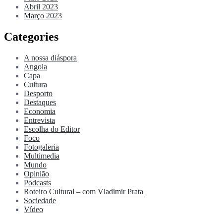
Abril 2023
Março 2023
Categories
A nossa diáspora
Angola
Capa
Cultura
Desporto
Destaques
Economia
Entrevista
Escolha do Editor
Foco
Fotogaleria
Multimedia
Mundo
Opinião
Podcasts
Roteiro Cultural – com Vladimir Prata
Sociedade
Vídeo