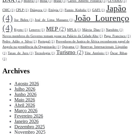
Bodiva
(1)
Bolsa
(1)
Brasil
(1)
Carlos_Alberto_Fonseca
(1)
CEVAMA
(1)
Japão
CMC
(1)
CPLP
(1)
Diáspora
(1)
Etiópia
(1)
Fumio_Kishida
(1)
GAFI
(1)
(4)
João_Lourenço
Joe_Biden
(1)
José_de_Lima_Massano
(1)
(4)
MEP
(2)
Kyoto
(1)
Lenovo
(1)
MPLA
(1)
Márcia_Dias
(1)
Naruhito
(1)
Novos membros do Governo tomam posse no Palácio da Cidade Alta
(1)
Papa_Francisco
(1)
Pedro_Adão_e_Silva
(1)
Portugal
(1)
Provedores de Justiça de África reconhecem papel de
Angola na presidência da Organização
(1)
Quiçama
(1)
Reservas_Internacionais_Líquidas
Turismo
(2)
(1)
Taxas_de_Juro
(1)
Tecnologia
(1)
Téte_António
(1)
Óscar_Ribas
(1)
Archives
Agosto 2026
Julho 2026
Junho 2026
Maio 2026
Abril 2026
Março 2026
Fevereiro 2026
Janeiro 2026
Dezembro 2025
Novembro 2025