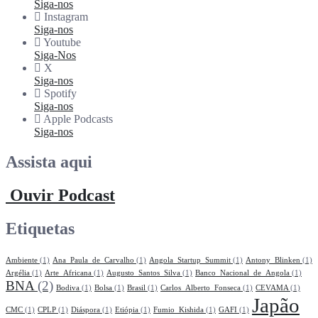
Siga-nos
Instagram
Siga-nos
Youtube
Siga-Nos
X
Siga-nos
Spotify
Siga-nos
Apple Podcasts
Siga-nos
Assista aqui
Ouvir Podcast
Etiquetas
Ambiente
(1)
Ana_Paula_de_Carvalho
(1)
Angola_Startup_Summit
(1)
Antony_Blinken
(1)
Argélia
(1)
Arte_Africana
(1)
Augusto_Santos_Silva
(1)
Banco_Nacional_de_Angola
(1)
BNA
(2)
Bodiva
(1)
Bolsa
(1)
Brasil
(1)
Carlos_Alberto_Fonseca
(1)
CEVAMA
(1)
Japão
CMC
(1)
CPLP
(1)
Diáspora
(1)
Etiópia
(1)
Fumio_Kishida
(1)
GAFI
(1)