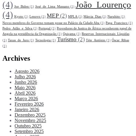
(4)
João_Lourenço
Joe_Biden
(1)
José_de_Lima_Massano
(1)
(4)
MEP
(2)
Kyoto
(1)
Lenovo
(1)
MPLA
(1)
Márcia_Dias
(1)
Naruhito
(1)
Novos membros do Governo tomam posse no Palácio da Cidade Alta
(1)
Papa_Francisco
(1)
Pedro_Adão_e_Silva
(1)
Portugal
(1)
Provedores de Justiça de África reconhecem papel de
Angola na presidência da Organização
(1)
Quiçama
(1)
Reservas_Internacionais_Líquidas
Turismo
(2)
(1)
Taxas_de_Juro
(1)
Tecnologia
(1)
Téte_António
(1)
Óscar_Ribas
(1)
Archives
Agosto 2026
Julho 2026
Junho 2026
Maio 2026
Abril 2026
Março 2026
Fevereiro 2026
Janeiro 2026
Dezembro 2025
Novembro 2025
Outubro 2025
Setembro 2025