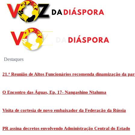
Destaques
21.ª Reunião de Altos Funcionários recomenda dinamização da par
O Encontro das Águas, Ep. 17- Nangashino Ntaluma
Visita de cortesia de novo embaixador da Federação da Rússia
PR assina decretos envolvendo Administração Central do Estado