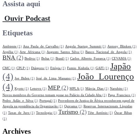
Assista aqui
Ouvir Podcast
Etiquetas
Ambiente
(1)
Ana_Paula_de_Carvalho
(1)
Angola_Startup_Summit
(1)
Antony_Blinken
(1)
Argélia
(1)
Arte_Africana
(1)
Augusto_Santos_Silva
(1)
Banco_Nacional_de_Angola
(1)
BNA
(2)
Bodiva
(1)
Bolsa
(1)
Brasil
(1)
Carlos_Alberto_Fonseca
(1)
CEVAMA
(1)
Japão
CMC
(1)
CPLP
(1)
Diáspora
(1)
Etiópia
(1)
Fumio_Kishida
(1)
GAFI
(1)
(4)
João_Lourenço
Joe_Biden
(1)
José_de_Lima_Massano
(1)
(4)
MEP
(2)
Kyoto
(1)
Lenovo
(1)
MPLA
(1)
Márcia_Dias
(1)
Naruhito
(1)
Novos membros do Governo tomam posse no Palácio da Cidade Alta
(1)
Papa_Francisco
(1)
Pedro_Adão_e_Silva
(1)
Portugal
(1)
Provedores de Justiça de África reconhecem papel de
Angola na presidência da Organização
(1)
Quiçama
(1)
Reservas_Internacionais_Líquidas
Turismo
(2)
(1)
Taxas_de_Juro
(1)
Tecnologia
(1)
Téte_António
(1)
Óscar_Ribas
(1)
Archives