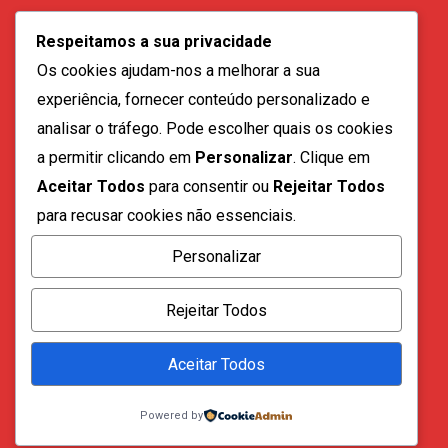
geral@vozdadiaspora.co.ao
Respeitamos a sua privacidade
direccao@vozdadiaspora.co.ao
Os cookies ajudam-nos a melhorar a sua
redaccao@vozdadiaspora.co.ao
experiência, fornecer conteúdo personalizado e
comercial@vozdadiaspora.co.ao
analisar o tráfego. Pode escolher quais os cookies
recrutamento@vozdadiaspora.co.ao
a permitir clicando em
Personalizar
. Clique em
Aceitar Todos
para consentir ou
Rejeitar Todos
para recusar cookies não essenciais.
Personalizar
Todos os direitos reservados a "A Voz da Diáspora" |
Rejeitar Todos
2023
Aceitar Todos
Quem Somos
Fale Connosco
Powered by