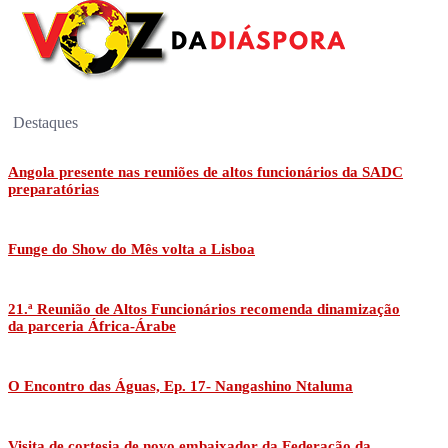
Destaques
Angola presente nas reuniões de altos funcionários da SADC
preparatórias
Funge do Show do Mês volta a Lisboa
21.ª Reunião de Altos Funcionários recomenda dinamização
da parceria África-Árabe
O Encontro das Águas, Ep. 17- Nangashino Ntaluma
Visita de cortesia de novo embaixador da Federação da