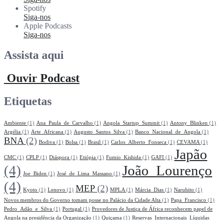
Spotify
Siga-nos
Apple Podcasts
Siga-nos
Assista aqui
Ouvir Podcast
Etiquetas
Ambiente
(1)
Ana_Paula_de_Carvalho
(1)
Angola_Startup_Summit
(1)
Antony_Blinken
(1)
Argélia
(1)
Arte_Africana
(1)
Augusto_Santos_Silva
(1)
Banco_Nacional_de_Angola
(1)
BNA
(2)
Bodiva
(1)
Bolsa
(1)
Brasil
(1)
Carlos_Alberto_Fonseca
(1)
CEVAMA
(1)
Japão
CMC
(1)
CPLP
(1)
Diáspora
(1)
Etiópia
(1)
Fumio_Kishida
(1)
GAFI
(1)
(4)
João_Lourenço
Joe_Biden
(1)
José_de_Lima_Massano
(1)
(4)
MEP
(2)
Kyoto
(1)
Lenovo
(1)
MPLA
(1)
Márcia_Dias
(1)
Naruhito
(1)
Novos membros do Governo tomam posse no Palácio da Cidade Alta
(1)
Papa_Francisco
(1)
Pedro_Adão_e_Silva
(1)
Portugal
(1)
Provedores de Justiça de África reconhecem papel de
Angola na presidência da Organização
(1)
Quiçama
(1)
Reservas_Internacionais_Líquidas