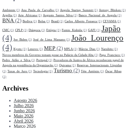
Ambiente
(1)
Ana_Paula_de_Carvalho
(1)
Angola_Startup_Summit
(1)
Antony_Blinken
(1)
Argélia
(1)
Arte_Africana
(1)
Augusto_Santos_Silva
(1)
Banco_Nacional_de_Angola
(1)
BNA
(2)
Bodiva
(1)
Bolsa
(1)
Brasil
(1)
Carlos_Alberto_Fonseca
(1)
CEVAMA
(1)
Japão
CMC
(1)
CPLP
(1)
Diáspora
(1)
Etiópia
(1)
Fumio_Kishida
(1)
GAFI
(1)
(4)
João_Lourenço
Joe_Biden
(1)
José_de_Lima_Massano
(1)
(4)
MEP
(2)
Kyoto
(1)
Lenovo
(1)
MPLA
(1)
Márcia_Dias
(1)
Naruhito
(1)
Novos membros do Governo tomam posse no Palácio da Cidade Alta
(1)
Papa_Francisco
(1)
Pedro_Adão_e_Silva
(1)
Portugal
(1)
Provedores de Justiça de África reconhecem papel de
Angola na presidência da Organização
(1)
Quiçama
(1)
Reservas_Internacionais_Líquidas
Turismo
(2)
(1)
Taxas_de_Juro
(1)
Tecnologia
(1)
Téte_António
(1)
Óscar_Ribas
(1)
Archives
Agosto 2026
Julho 2026
Junho 2026
Maio 2026
Abril 2026
Março 2026