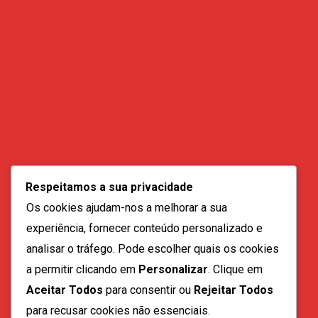
Contactos:
geral@vozdadiaspora.co.ao
Respeitamos a sua privacidade
direccao@vozdadiaspora.co.ao
Os cookies ajudam-nos a melhorar a sua
redaccao@vozdadiaspora.co.ao
experiência, fornecer conteúdo personalizado e
comercial@vozdadiaspora.co.ao
analisar o tráfego. Pode escolher quais os cookies
recrutamento@vozdadiaspora.co.ao
a permitir clicando em
Personalizar
. Clique em
Aceitar Todos
para consentir ou
Rejeitar Todos
para recusar cookies não essenciais.