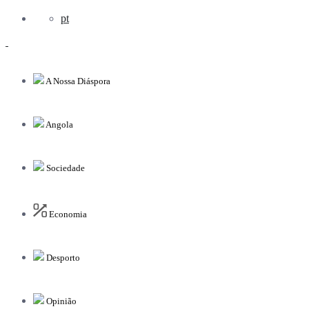
pt
A Nossa Diáspora
Angola
Sociedade
Economia
Desporto
Opinião