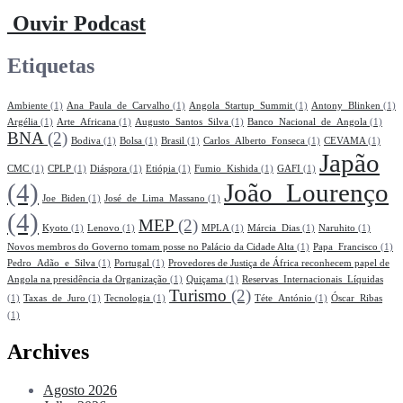
Ouvir Podcast
Etiquetas
Ambiente
(1)
Ana_Paula_de_Carvalho
(1)
Angola_Startup_Summit
(1)
Antony_Blinken
(1)
Argélia
(1)
Arte_Africana
(1)
Augusto_Santos_Silva
(1)
Banco_Nacional_de_Angola
(1)
BNA
(2)
Bodiva
(1)
Bolsa
(1)
Brasil
(1)
Carlos_Alberto_Fonseca
(1)
CEVAMA
(1)
Japão
CMC
(1)
CPLP
(1)
Diáspora
(1)
Etiópia
(1)
Fumio_Kishida
(1)
GAFI
(1)
(4)
João_Lourenço
Joe_Biden
(1)
José_de_Lima_Massano
(1)
(4)
MEP
(2)
Kyoto
(1)
Lenovo
(1)
MPLA
(1)
Márcia_Dias
(1)
Naruhito
(1)
Novos membros do Governo tomam posse no Palácio da Cidade Alta
(1)
Papa_Francisco
(1)
Pedro_Adão_e_Silva
(1)
Portugal
(1)
Provedores de Justiça de África reconhecem papel de
Angola na presidência da Organização
(1)
Quiçama
(1)
Reservas_Internacionais_Líquidas
Turismo
(2)
(1)
Taxas_de_Juro
(1)
Tecnologia
(1)
Téte_António
(1)
Óscar_Ribas
(1)
Archives
Agosto 2026