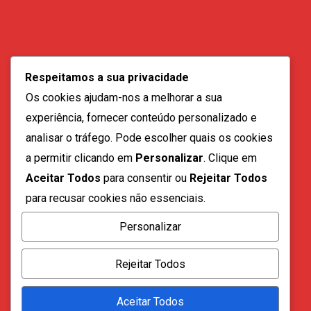
Contactos:
geral@vozdadiaspora.co.ao
Respeitamos a sua privacidade
direccao@vozdadiaspora.co.ao
Os cookies ajudam-nos a melhorar a sua
redaccao@vozdadiaspora.co.ao
experiência, fornecer conteúdo personalizado e
comercial@vozdadiaspora.co.ao
analisar o tráfego. Pode escolher quais os cookies
recrutamento@vozdadiaspora.co.ao
a permitir clicando em
Personalizar
. Clique em
Aceitar Todos
para consentir ou
Rejeitar Todos
para recusar cookies não essenciais.
Personalizar
Todos os direitos reservados a "A Voz da Diáspora" |
Rejeitar Todos
2023
Aceitar Todos