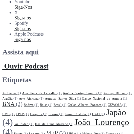
Youtube
Siga-Nos
X
Siga-nos
Spotify
Siga-nos
Apple Podcasts
Siga-nos
Assista aqui
Ouvir Podcast
Etiquetas
Ambiente
(1)
Ana_Paula_de_Carvalho
(1)
Angola_Startup_Summit
(1)
Antony_Blinken
(1)
Argélia
(1)
Arte_Africana
(1)
Augusto_Santos_Silva
(1)
Banco_Nacional_de_Angola
(1)
BNA
(2)
Bodiva
(1)
Bolsa
(1)
Brasil
(1)
Carlos_Alberto_Fonseca
(1)
CEVAMA
(1)
Japão
CMC
(1)
CPLP
(1)
Diáspora
(1)
Etiópia
(1)
Fumio_Kishida
(1)
GAFI
(1)
(4)
João_Lourenço
Joe_Biden
(1)
José_de_Lima_Massano
(1)
(4)
MEP
(2)
Kyoto
(1)
Lenovo
(1)
MPLA
(1)
Márcia_Dias
(1)
Naruhito
(1)