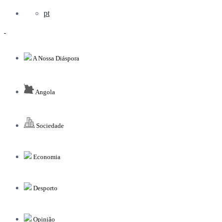
pt
A Nossa Diáspora
Angola
Sociedade
Economia
Desporto
Opinião