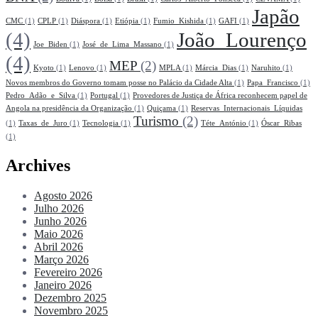
Japão
CMC
(1)
CPLP
(1)
Diáspora
(1)
Etiópia
(1)
Fumio_Kishida
(1)
GAFI
(1)
(4)
João_Lourenço
Joe_Biden
(1)
José_de_Lima_Massano
(1)
(4)
MEP
(2)
Kyoto
(1)
Lenovo
(1)
MPLA
(1)
Márcia_Dias
(1)
Naruhito
(1)
Novos membros do Governo tomam posse no Palácio da Cidade Alta
(1)
Papa_Francisco
(1)
Pedro_Adão_e_Silva
(1)
Portugal
(1)
Provedores de Justiça de África reconhecem papel de
Angola na presidência da Organização
(1)
Quiçama
(1)
Reservas_Internacionais_Líquidas
Turismo
(2)
(1)
Taxas_de_Juro
(1)
Tecnologia
(1)
Téte_António
(1)
Óscar_Ribas
(1)
Archives
Agosto 2026
Julho 2026
Junho 2026
Maio 2026
Abril 2026
Março 2026
Fevereiro 2026
Janeiro 2026
Dezembro 2025
Novembro 2025