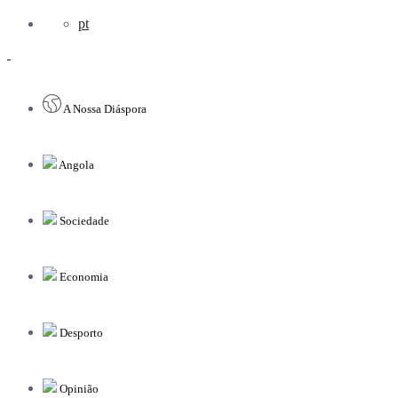
pt
A Nossa Diáspora
Angola
Sociedade
Economia
Desporto
Opinião