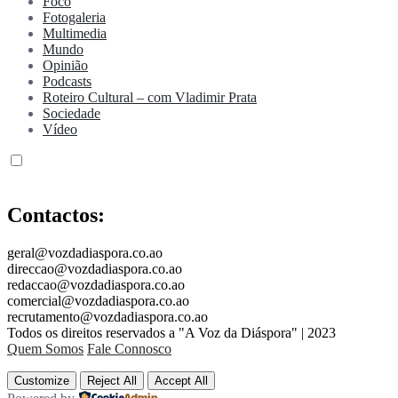
Foco
Fotogaleria
Multimedia
Mundo
Opinião
Podcasts
Roteiro Cultural – com Vladimir Prata
Sociedade
Vídeo
Contactos:
geral@vozdadiaspora.co.ao
direccao@vozdadiaspora.co.ao
redaccao@vozdadiaspora.co.ao
comercial@vozdadiaspora.co.ao
recrutamento@vozdadiaspora.co.ao
Todos os direitos reservados a "A Voz da Diáspora" | 2023
Quem Somos
Fale Connosco
Customize
Reject All
Accept All