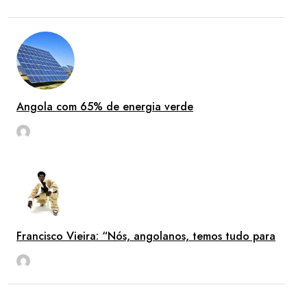
Angola com 65% de energia verde
rdl
Mai 16
Francisco Vieira: “Nós, angolanos, temos tudo para
rdl
Mai 16