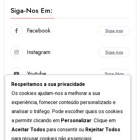
Siga-Nos Em:
Facebook
Siga-nos
Instagram
Siga-nos
Youtube
Siga-Nos
Respeitamos a sua privacidade
Os cookies ajudam-nos a melhorar a sua
X
Siga-nos
experiência, fornecer conteúdo personalizado e
analisar o tráfego. Pode escolher quais os cookies
Spotify
Siga-nos
a permitir clicando em
Personalizar
. Clique em
Aceitar Todos
para consentir ou
Rejeitar Todos
Apple Podcasts
Siga-nos
para recusar cookies não essenciais.