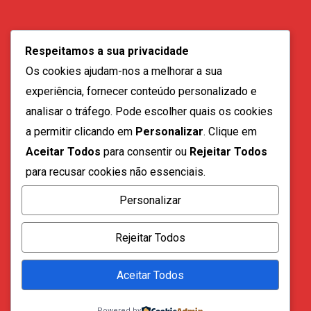
geral@vozdadiaspora.co.ao
Respeitamos a sua privacidade
direccao@vozdadiaspora.co.ao
Os cookies ajudam-nos a melhorar a sua
redaccao@vozdadiaspora.co.ao
experiência, fornecer conteúdo personalizado e
comercial@vozdadiaspora.co.ao
analisar o tráfego. Pode escolher quais os cookies
recrutamento@vozdadiaspora.co.ao
a permitir clicando em
Personalizar
. Clique em
Aceitar Todos
para consentir ou
Rejeitar Todos
para recusar cookies não essenciais.
Personalizar
Todos os direitos reservados a "A Voz da Diáspora" |
Rejeitar Todos
2023
Aceitar Todos
Powered by