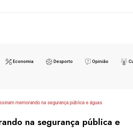
nda dinamização da parceria África-Árabe
O Encontro 
Economia
Desporto
Opinião
Cu
assinam memorando na segurança pública e águas
ando na segurança pública e