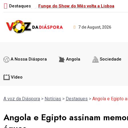
Destaques
21.ª Reunião de Altos Funcionários recome
7 de August, 2026
A Nossa Diáspora
Angola
Sociedade
Vídeo
A voz da Diáspora
>
Notícias
>
Destaques
>
Angola e Egipto 
Angola e Egipto assinam memor