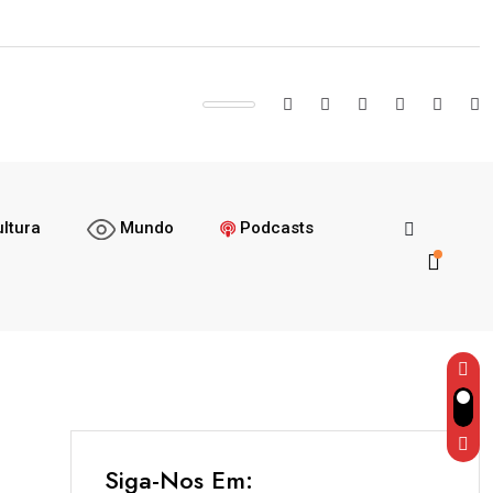
das Águas, Ep. 17- Nangashino Ntaluma
ltura
Mundo
Podcasts
Siga-Nos Em: