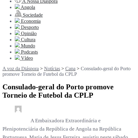
A Nossa Diáspora
Angola
Sociedade
Economia
Desporto
Opinião
Cultura
Mundo
Podcasts
Vídeo
A voz da Diáspora
>
Notícias
>
Capa
>
Consulado-geral do Porto
promove Torneio de Futebol da CPLP
Consulado-geral do Porto promove
Torneio de Futebol da CPLP
0
3 min read
. /
1 ano
A Embaixadora Extraordinária e
Plenipotenciária da República de Angola na República
Portuguesa, Maria de Jesus Ferreira, assistiu neste sábado,