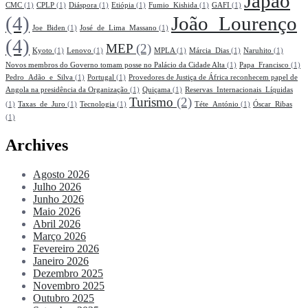
Japão
CMC
(1)
CPLP
(1)
Diáspora
(1)
Etiópia
(1)
Fumio_Kishida
(1)
GAFI
(1)
(4)
João_Lourenço
Joe_Biden
(1)
José_de_Lima_Massano
(1)
(4)
MEP
(2)
Kyoto
(1)
Lenovo
(1)
MPLA
(1)
Márcia_Dias
(1)
Naruhito
(1)
Novos membros do Governo tomam posse no Palácio da Cidade Alta
(1)
Papa_Francisco
(1)
Pedro_Adão_e_Silva
(1)
Portugal
(1)
Provedores de Justiça de África reconhecem papel de
Angola na presidência da Organização
(1)
Quiçama
(1)
Reservas_Internacionais_Líquidas
Turismo
(2)
(1)
Taxas_de_Juro
(1)
Tecnologia
(1)
Téte_António
(1)
Óscar_Ribas
(1)
Archives
Agosto 2026
Julho 2026
Junho 2026
Maio 2026
Abril 2026
Março 2026
Fevereiro 2026
Janeiro 2026
Dezembro 2025
Novembro 2025
Outubro 2025