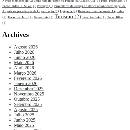
Novos membros do Governo tomam posse no Palácio da Cidade Alta
(1)
Papa_Francisco
(1)
Pedro_Adão_e_Silva
(1)
Portugal
(1)
Provedores de Justiça de África reconhecem papel de
Angola na presidência da Organização
(1)
Quiçama
(1)
Reservas_Internacionais_Líquidas
Turismo
(2)
(1)
Taxas_de_Juro
(1)
Tecnologia
(1)
Téte_António
(1)
Óscar_Ribas
(1)
Archives
Agosto 2026
Julho 2026
Junho 2026
Maio 2026
Abril 2026
Março 2026
Fevereiro 2026
Janeiro 2026
Dezembro 2025
Novembro 2025
Outubro 2025
Setembro 2025
Agosto 2025
Julho 2025
Junho 2025
Maio 2025