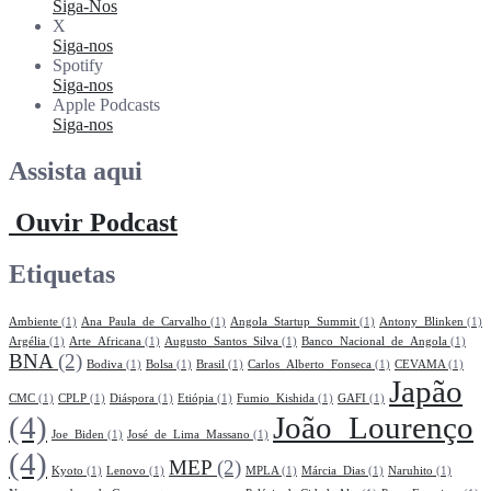
Siga-Nos
X
Siga-nos
Spotify
Siga-nos
Apple Podcasts
Siga-nos
Assista aqui
Ouvir Podcast
Etiquetas
Ambiente
(1)
Ana_Paula_de_Carvalho
(1)
Angola_Startup_Summit
(1)
Antony_Blinken
(1)
Argélia
(1)
Arte_Africana
(1)
Augusto_Santos_Silva
(1)
Banco_Nacional_de_Angola
(1)
BNA
(2)
Bodiva
(1)
Bolsa
(1)
Brasil
(1)
Carlos_Alberto_Fonseca
(1)
CEVAMA
(1)
Japão
CMC
(1)
CPLP
(1)
Diáspora
(1)
Etiópia
(1)
Fumio_Kishida
(1)
GAFI
(1)
(4)
João_Lourenço
Joe_Biden
(1)
José_de_Lima_Massano
(1)
(4)
MEP
(2)
Kyoto
(1)
Lenovo
(1)
MPLA
(1)
Márcia_Dias
(1)
Naruhito
(1)