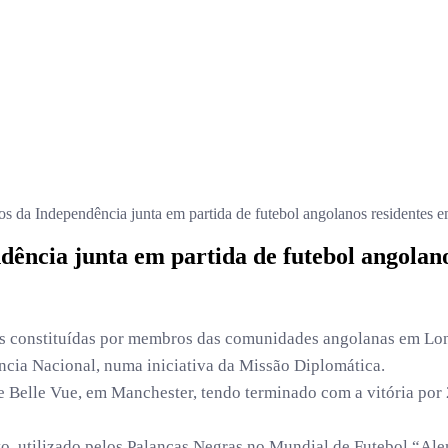
os da Independência junta em partida de futebol angolanos residentes
dência junta em partida de futebol angola
ões constituídas por membros das comunidades angolanas em Lon
ncia Nacional, numa iniciativa da Missão Diplomática.
 de Belle Vue, em Manchester, tendo terminado com a vitória po
vo, utilizado pelos Palancas Negras no Mundial de Futebol “Al