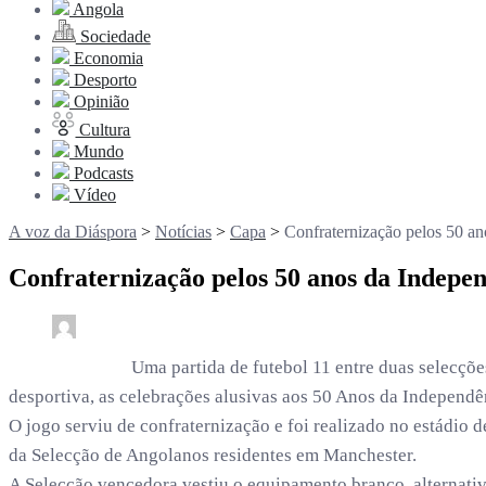
Angola
Sociedade
Economia
Desporto
Opinião
Cultura
Mundo
Podcasts
Vídeo
A voz da Diáspora
>
Notícias
>
Capa
>
Confraternização pelos 50 an
Confraternização pelos 50 anos da Indepen
0
3 min read
. /
11 meses
Uma partida de futebol 11 entre duas selecç
desportiva, as celebrações alusivas aos 50 Anos da Independê
O jogo serviu de confraternização e foi realizado no estádio
da Selecção de Angolanos residentes em Manchester.
A Selecção vencedora vestiu o equipamento branco, alternati