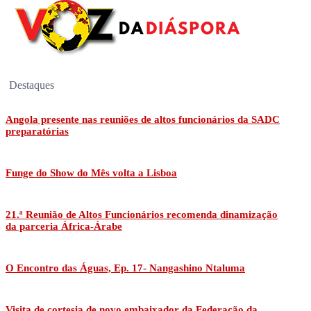
Destaques
Angola presente nas reuniões de altos funcionários da SADC
preparatórias
Funge do Show do Mês volta a Lisboa
21.ª Reunião de Altos Funcionários recomenda dinamização
da parceria África-Árabe
O Encontro das Águas, Ep. 17- Nangashino Ntaluma
Visita de cortesia de novo embaixador da Federação da