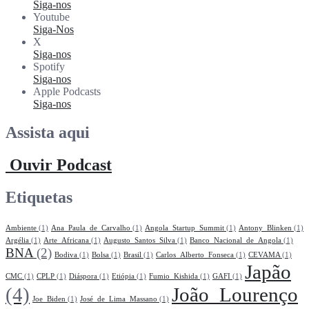
Siga-nos
Youtube
Siga-Nos
X
Siga-nos
Spotify
Siga-nos
Apple Podcasts
Siga-nos
Assista aqui
Ouvir Podcast
Etiquetas
Ambiente
(1)
Ana_Paula_de_Carvalho
(1)
Angola_Startup_Summit
(1)
Antony_Blinken
(1)
Argélia
(1)
Arte_Africana
(1)
Augusto_Santos_Silva
(1)
Banco_Nacional_de_Angola
(1)
BNA
(2)
Bodiva
(1)
Bolsa
(1)
Brasil
(1)
Carlos_Alberto_Fonseca
(1)
CEVAMA
(1)
Japão
CMC
(1)
CPLP
(1)
Diáspora
(1)
Etiópia
(1)
Fumio_Kishida
(1)
GAFI
(1)
(4)
João_Lourenço
Joe_Biden
(1)
José_de_Lima_Massano
(1)