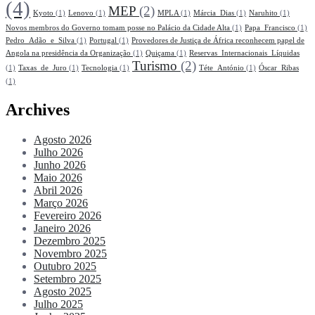
(4)
MEP
(2)
Kyoto
(1)
Lenovo
(1)
MPLA
(1)
Márcia_Dias
(1)
Naruhito
(1)
Novos membros do Governo tomam posse no Palácio da Cidade Alta
(1)
Papa_Francisco
(1)
Pedro_Adão_e_Silva
(1)
Portugal
(1)
Provedores de Justiça de África reconhecem papel de
Angola na presidência da Organização
(1)
Quiçama
(1)
Reservas_Internacionais_Líquidas
Turismo
(2)
(1)
Taxas_de_Juro
(1)
Tecnologia
(1)
Téte_António
(1)
Óscar_Ribas
(1)
Archives
Agosto 2026
Julho 2026
Junho 2026
Maio 2026
Abril 2026
Março 2026
Fevereiro 2026
Janeiro 2026
Dezembro 2025
Novembro 2025
Outubro 2025
Setembro 2025
Agosto 2025
Julho 2025